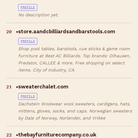
PROFILE
No description yet.
20
store.aandcbilliardsandbarstools.com
◆
PROFILE
Shop pool tables, barstools, cue sticks & game room
furniture at Best AC Billiards. Top brands: Olhausen,
Predator, CALLEE & more. Free shipping on select
items. City of Industry, CA.
21
sweaterchalet.com
◆
PROFILE
Dachstein Woolwear wool sweaters, cardigans, hats,
mittens, gloves, socks, and caps. Norwegian sweaters
by Dale of Norway, Norlender, and Vrikke
22
thebayfurniturecompany.co.uk
◆