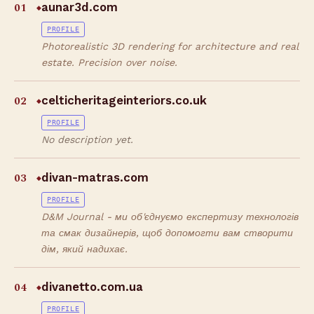
01
aunar3d.com
◆
PROFILE
Photorealistic 3D rendering for architecture and real
estate. Precision over noise.
02
celticheritageinteriors.co.uk
◆
PROFILE
No description yet.
03
divan-matras.com
◆
PROFILE
D&M Journal - ми об'єднуємо експертизу технологів
та смак дизайнерів, щоб допомогти вам створити
дім, який надихає.
04
divanetto.com.ua
◆
PROFILE