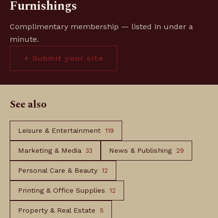
Furnishings
Complimentary membership — listed in under a
minute.
+ Submit your site
See also
Leisure & Entertainment
119
Marketing & Media
News & Publishing
33
29
Personal Care & Beauty
12
Printing & Office Supplies
12
Property & Real Estate
5