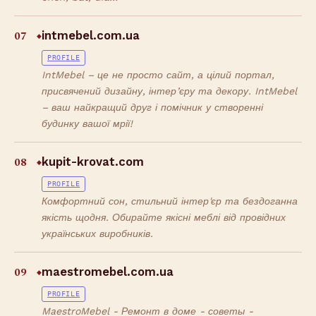
07
intmebel.com.ua
◆
PROFILE
IntMebel – це не просто сайт, а цілий портал,
присвячений дизайну, інтер’єру та декору. IntMebel
– ваш найкращий друг і помічник у створенні
будинку вашої мрії!
08
kupit-krovat.com
◆
PROFILE
Комфортний сон, стильний інтер'єр та бездоганна
якість щодня. Обирайте якісні меблі від провідних
українських виробників.
09
maestromebel.com.ua
◆
PROFILE
MaestroMebel - Ремонт в доме - советы -