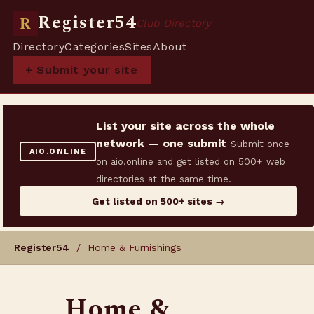
Register54
R
Club Directory
Directory
Categories
Sites
About
+ Submit your site
List your site across the whole
network — one submit
Submit once
AIO.ONLINE
on aio.online and get listed on 500+ web
directories at the same time.
Get listed on 500+ sites →
Register54
/ Home & Furnishings
Home &