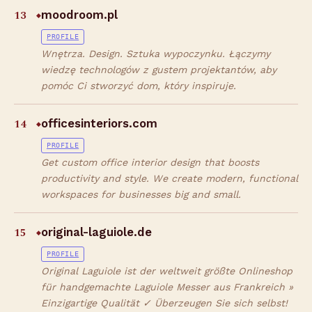
13
moodroom.pl
◆
PROFILE
Wnętrza. Design. Sztuka wypoczynku. Łączymy
wiedzę technologów z gustem projektantów, aby
pomóc Ci stworzyć dom, który inspiruje.
14
officesinteriors.com
◆
PROFILE
Get custom office interior design that boosts
productivity and style. We create modern, functional
workspaces for businesses big and small.
15
original-laguiole.de
◆
PROFILE
Original Laguiole ist der weltweit größte Onlineshop
für handgemachte Laguiole Messer aus Frankreich »
Einzigartige Qualität ✓ Überzeugen Sie sich selbst!