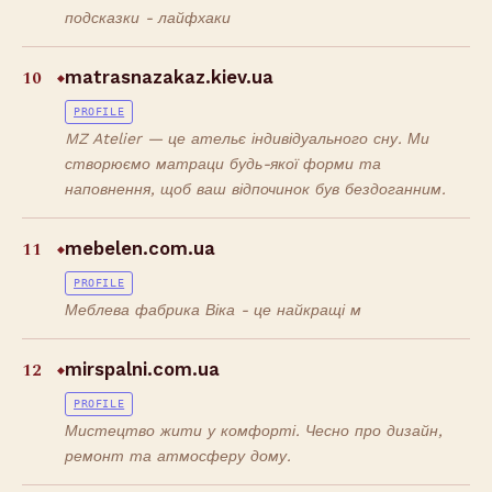
подсказки - лайфхаки
10
matrasnazakaz.kiev.ua
◆
PROFILE
MZ Atelier — це ательє індивідуального сну. Ми
створюємо матраци будь-якої форми та
наповнення, щоб ваш відпочинок був бездоганним.
11
mebelen.com.ua
◆
PROFILE
Меблева фабрика Віка - це найкращі м
12
mirspalni.com.ua
◆
PROFILE
Мистецтво жити у комфорті. Чесно про дизайн,
ремонт та атмосферу дому.