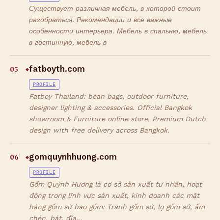
Существует различная мебель, в которой стоит
разобраться. Рекомендации и все важные
особенности интерьера. Мебель в спальню, мебель
в гостинную, мебель в
05
fatboyth.com
◆
PROFILE
Fatboy Thailand: bean bags, outdoor furniture,
designer lighting & accessories. Official Bangkok
showroom & Furniture online store. Premium Dutch
design with free delivery across Bangkok.
06
gomquynhhuong.com
◆
PROFILE
Gốm Quỳnh Hương là cơ sở sản xuất tư nhân, hoạt
động trong lĩnh vực sản xuất, kinh doanh các mặt
hàng gốm sứ bao gồm: Tranh gốm sứ, lọ gốm sứ, ấm
chén, bát, đĩa…