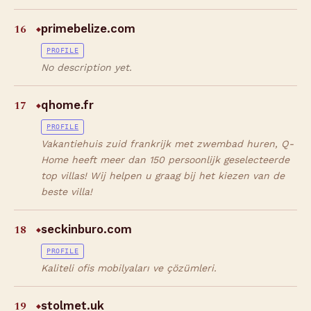
16
primebelize.com
◆
PROFILE
No description yet.
17
qhome.fr
◆
PROFILE
Vakantiehuis zuid frankrijk met zwembad huren, Q-
Home heeft meer dan 150 persoonlijk geselecteerde
top villas! Wij helpen u graag bij het kiezen van de
beste villa!
18
seckinburo.com
◆
PROFILE
Kaliteli ofis mobilyaları ve çözümleri.
19
stolmet.uk
◆