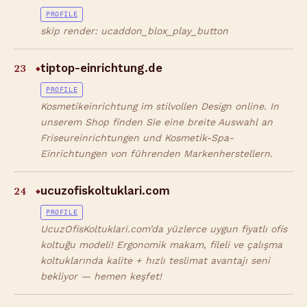
PROFILE
skip render: ucaddon_blox_play_button
23
tiptop-einrichtung.de
◆
PROFILE
Kosmetikeinrichtung im stilvollen Design online. In
unserem Shop finden Sie eine breite Auswahl an
Friseureinrichtungen und Kosmetik-Spa-
Einrichtungen von führenden Markenherstellern.
24
ucuzofiskoltuklari.com
◆
PROFILE
UcuzOfisKoltuklari.com’da yüzlerce uygun fiyatlı ofis
koltuğu modeli! Ergonomik makam, fileli ve çalışma
koltuklarında kalite + hızlı teslimat avantajı seni
bekliyor — hemen keşfet!