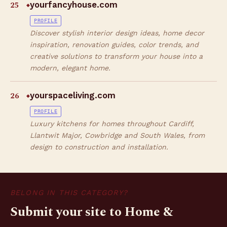
25
yourfancyhouse.com
◆
PROFILE
Discover stylish interior design ideas, home decor
inspiration, renovation guides, color trends, and
creative solutions to transform your house into a
modern, elegant home.
26
yourspaceliving.com
◆
PROFILE
Luxury kitchens for homes throughout Cardiff,
Llantwit Major, Cowbridge and South Wales, from
design to construction and installation.
BELONG IN THIS CATEGORY?
Submit your site to Home &