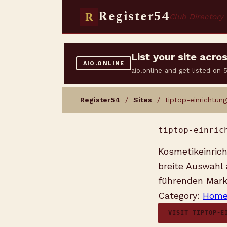
Register54
R
Club Directory
List your site acr
AIO.ONLINE
aio.online and get listed on
Register54
/
Sites
/ tiptop-einrichtung
tiptop-einric
Kosmetikeinrich
breite Auswahl
führenden Mark
Category:
Home 
VISIT TIPTOP-E