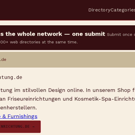
Directory
Categorie
oss the whole network — one submit
Submit once 
 500+ web directories at the same time.
.de
htung.de
tung im stilvollen Design online. In unserem Shop f
 an Friseureinrichtungen und Kosmetik-Spa-Einrich
enherstellern.
& Furnishings
INRICHTUNG.DE →