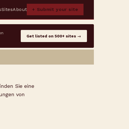
s
Sites
About
+ Submit your site
on
Get listed on 500+ sites →
inden Sie eine
tungen von