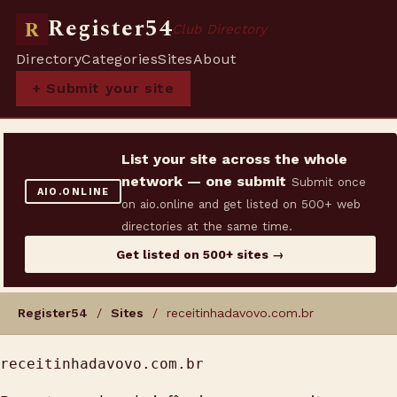
Register54
R
Club Directory
Directory
Categories
Sites
About
+ Submit your site
List your site across the whole
network — one submit
Submit once
AIO.ONLINE
on aio.online and get listed on 500+ web
directories at the same time.
Get listed on 500+ sites →
Register54
/
Sites
/ receitinhadavovo.com.br
receitinhadavovo.com.br