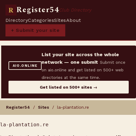
Register54
R
Club Directory
Directory
Categories
Sites
About
+ Submit your site
List your site across the whole
network — one submit
Submit once
AIO.ONLINE
on aio.online and get listed on 500+ web
directories at the same time.
Get listed on 500+ sites →
Register54
/
Sites
/ la-plantation.re
la-plantation.re