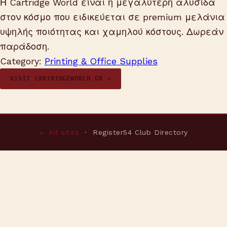
Η Cartridge World είναι η μεγαλύτερη αλυσίδα
στον κόσμο που ειδικεύεται σε premium μελάνια
υψηλής ποιότητας και χαμηλού κόστους. Δωρεάν
παράδοση.
Category:
Printing & Office Supplies
VISIT CARTRIDGEWORLD.GR →
← All sites
· Register54 Club Directory