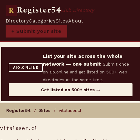
Register54
R
Club Directory
Directory
Categories
Sites
About
+ Submit your site
List your site across the whole
network — one submit
Submit once
AIO.ONLINE
on aio.online and get listed on 500+ web
directories at the same time.
Get listed on 500+ sites →
Register54
/
Sites
/ vitalaser.cl
vitalaser.cl