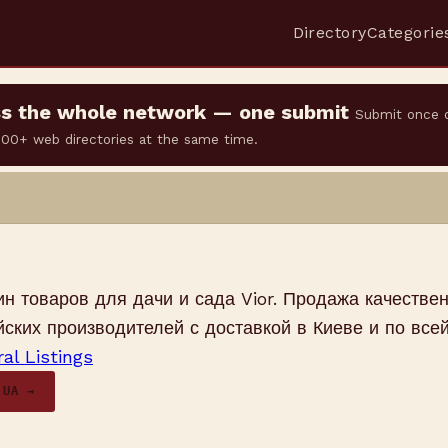
Directory
Categorie
oss the whole network — one submit
Submit once 
 500+ web directories at the same time.
ин товаров для дачи и сада Vior. Продажа качестве
йских производителей с доставкой в Киеве и по всей
al Listings
.UA →