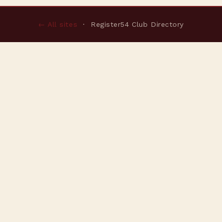
← All sites
· Register54 Club Directory