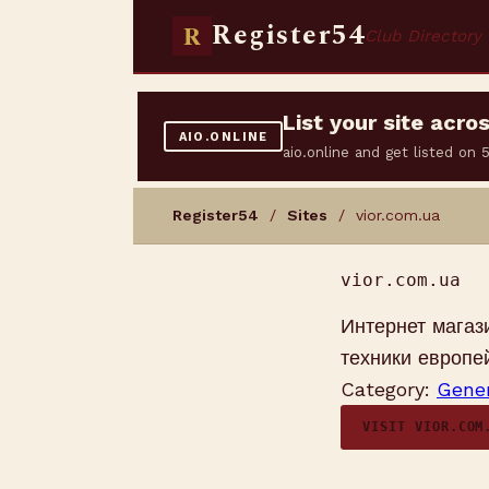
Register54
R
Club Directory
List your site acr
AIO.ONLINE
aio.online and get listed on
Register54
/
Sites
/ vior.com.ua
vior.com.ua
Интернет магаз
техники европе
Category:
Gener
VISIT VIOR.COM