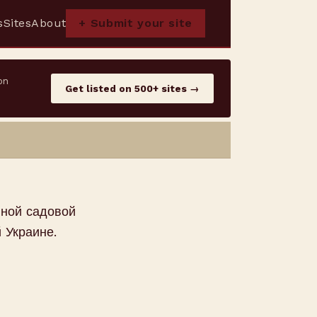
s
Sites
About
+ Submit your site
on
Get listed on 500+ sites →
нной садовой
 Украине.