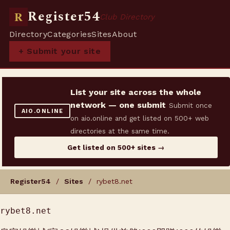
Register54
R
Club Directory
Directory
Categories
Sites
About
+ Submit your site
List your site across the whole
network — one submit
Submit once
AIO.ONLINE
on aio.online and get listed on 500+ web
directories at the same time.
Get listed on 500+ sites →
Register54
/
Sites
/ rybet8.net
rybet8.net