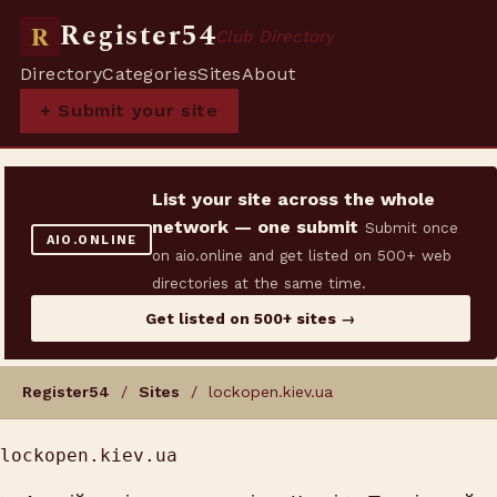
Register54
R
Club Directory
Directory
Categories
Sites
About
+ Submit your site
List your site across the whole
network — one submit
Submit once
AIO.ONLINE
on aio.online and get listed on 500+ web
directories at the same time.
Get listed on 500+ sites →
Register54
/
Sites
/ lockopen.kiev.ua
lockopen.kiev.ua