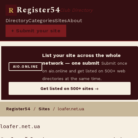
Register54
R
Club Directory
Directory
Categories
Sites
About
+ Submit your site
List your site across the whole
network — one submit
Submit once
AIO.ONLINE
on aio.online and get listed on 500+ web
directories at the same time.
Get listed on 500+ sites →
Register54
/
Sites
/ loafer.net.ua
loafer.net.ua