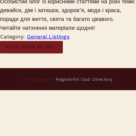
Особистий блог із корисними статтями на різні теми:
девайси, дім і затишок, здоров’я, мода і краса,
поради для життя, свята та багато цікавого.
Читайте натхненні матеріали щодня!
Category:
General Listings
VISIT LOAFER.NET.UA →
← All sites
· Register54 Club Directory