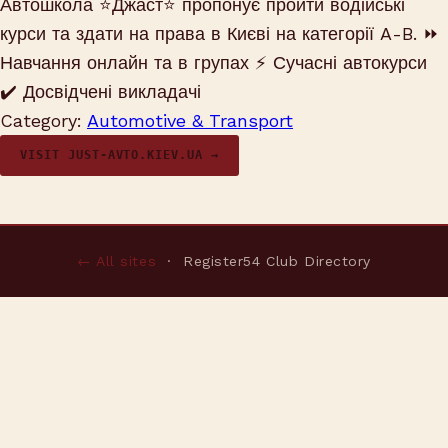
Автошкола ⭐Джаст⭐ пропонує пройти водійські
курси та здати на права в Києві на категорії A-B. ⏩
Навчання онлайн та в групах ⚡ Сучасні автокурси
✔️ Досвідчені викладачі
Category:
Automotive & Transport
VISIT JUST-AVTO.KIEV.UA →
← All sites
· Register54 Club Directory