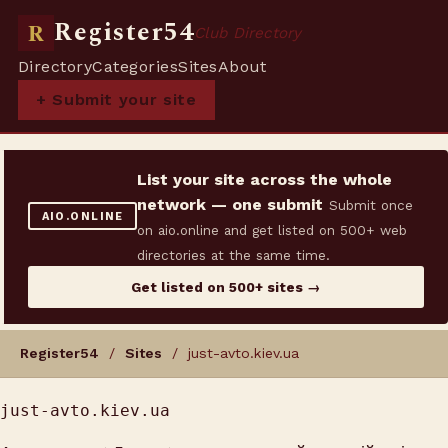
Register54
R
Club Directory
Directory
Categories
Sites
About
+ Submit your site
List your site across the whole
network — one submit
Submit once
AIO.ONLINE
on aio.online and get listed on 500+ web
directories at the same time.
Get listed on 500+ sites →
Register54
/
Sites
/ just-avto.kiev.ua
just-avto.kiev.ua