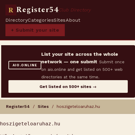
Register54
R
Club Directory
Directory
Categories
Sites
About
+ Submit your site
List your site across the whole
network — one submit
Submit once
AIO.ONLINE
on aio.online and get listed on 500+ web
directories at the same time.
Get listed on 500+ sites →
Register54
/
Sites
/ hoszigeteloaruhaz.hu
hoszigeteloaruhaz.hu