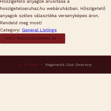
Hőszigetelő anyagok árusítása a
hoszigeteloaruhaz.hu webáruházban. Hőszigetelő
anyagok széles választéka versenyképes áron.
Rendeld meg most!
Category:
General Listings
VISIT HOSZIGETELOARUHAZ.HU →
← All sites
· Register54 Club Directory