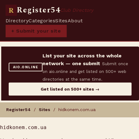
Register54
R
Club Directory
Directory
Categories
Sites
About
+ Submit your site
List your site across the whole
network — one submit
Submit once
AIO.ONLINE
on aio.online and get listed on 500+ web
directories at the same time.
Get listed on 500+ sites →
Register54
/
Sites
/ hidkonem.com.ua
hidkonem.com.ua