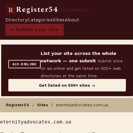
Register54
R
Club Directory
Directory
Categories
Sites
About
+ Submit your site
List your site across the whole
network — one submit
Submit once
AIO.ONLINE
on aio.online and get listed on 500+ web
directories at the same time.
Get listed on 500+ sites →
Register54
/
Sites
/ eternityadvocates.com.ua
eternityadvocates.com.ua