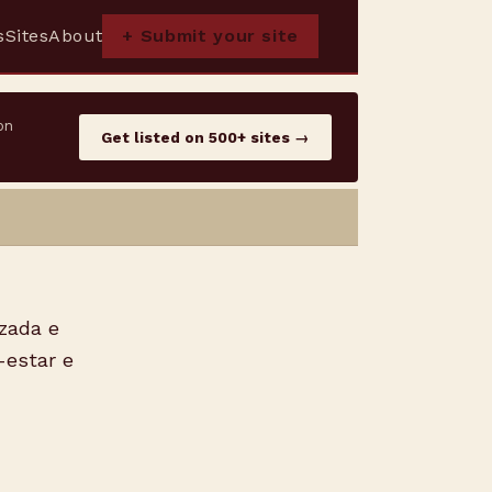
s
Sites
About
+ Submit your site
on
Get listed on 500+ sites →
zada e
-estar e