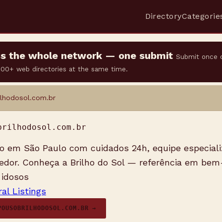
Directory
Categorie
oss the whole network — one submit
Submit once 
 500+ web directories at the same time.
lhodosol.com.br
brilhodosol.com.br
o em São Paulo com cuidados 24h, equipe especiali
edor. Conheça a Brilho do Sol — referência em bem
 idosos
al Listings
POUSOBRILHODOSOL.COM.BR →