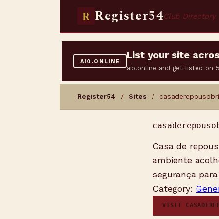
Register54
R
Club Directory
List your site acr
AIO.ONLINE
aio.online and get listed on
Register54
/
Sites
/ casaderepousobri
casaderepouso
Casa de repous
ambiente acolh
segurança para
Category:
Gener
VISIT CASADERE