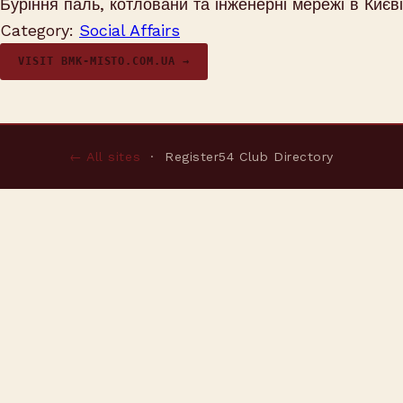
Буріння паль, котловани та інженерні мережі в Києві
Category:
Social Affairs
VISIT BMK-MISTO.COM.UA →
← All sites
· Register54 Club Directory