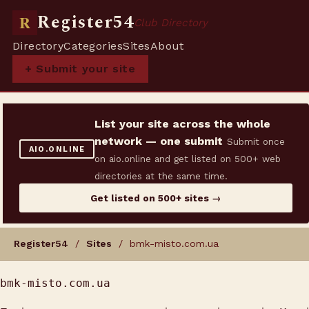
Register54
R
Club Directory
Directory
Categories
Sites
About
+ Submit your site
List your site across the whole
network — one submit
Submit once
AIO.ONLINE
on aio.online and get listed on 500+ web
directories at the same time.
Get listed on 500+ sites →
Register54
/
Sites
/ bmk-misto.com.ua
bmk-misto.com.ua