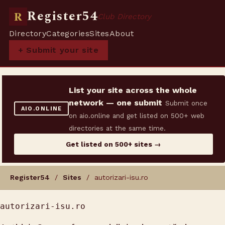
Register54
R
Club Directory
Directory
Categories
Sites
About
+ Submit your site
List your site across the whole
network — one submit
Submit once
AIO.ONLINE
on aio.online and get listed on 500+ web
directories at the same time.
Get listed on 500+ sites →
Register54
/
Sites
/ autorizari-isu.ro
autorizari-isu.ro