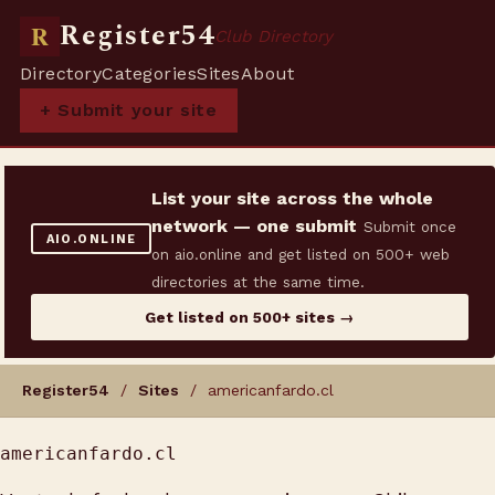
Register54
R
Club Directory
Directory
Categories
Sites
About
+ Submit your site
List your site across the whole
network — one submit
Submit once
AIO.ONLINE
on aio.online and get listed on 500+ web
directories at the same time.
Get listed on 500+ sites →
Register54
/
Sites
/ americanfardo.cl
americanfardo.cl